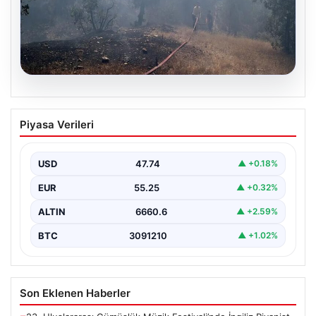
06.08.2026
Bursa’daki orman yangını kontrol altında
Piyasa Verileri
USD
47.74
▲ +0.18%
EUR
55.25
▲ +0.32%
ALTIN
6660.6
▲ +2.59%
BTC
3091210
▲ +1.02%
Son Eklenen Haberler