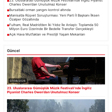
23. Uluslararası Gümüşlük Müzik Festivali’nde İngiliz Piyanist
■
Charles Owen’dan Unutulmaz Konser
Bursa’daki orman yangını kontrol altında
■
Manisa’da Rüşvet Soruşturması: Yeni Parti İl Başkanı İlksen
■
Özalper Gözaltında
Fulham, Real Madrid’den İki Yıldız İle Anlaştı: Toplamda 50
■
Milyon Euro Üzerinde Bir Bedelle Transfer Gerçekleşti
Açık Hava Mutfakları ve Prestijli Yaşam Mekanları
■
Güncel
07/08/2026
23. Uluslararası Gümüşlük Müzik Festivali’nde İngiliz
Piyanist Charles Owen’dan Unutulmaz Konser