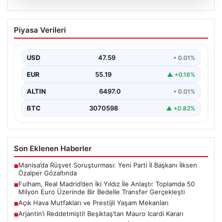
05.08.2026
Fulham, Real Madrid’den İki Yıldız İle
Piyasa Verileri
Anlaştı: Toplamda 50 Milyon Euro
Üzerinde Bir Bedelle Transfer
Gerçekleşti
USD
47.59
• 0.01%
Premier Lig’in köklü ekiplerinden Fulham, transfer
EUR
55.19
▲ +0.16%
pazarlığında önemli bir adım attı. İngiltere temsilcisi,
La…
ALTIN
6497.0
• 0.01%
BTC
3070598
▲ +0.82%
Son Eklenen Haberler
Manisa’da Rüşvet Soruşturması: Yeni Parti İl Başkanı İlksen
■
Özalper Gözaltında
Fulham, Real Madrid’den İki Yıldız İle Anlaştı: Toplamda 50
■
Milyon Euro Üzerinde Bir Bedelle Transfer Gerçekleşti
Açık Hava Mutfakları ve Prestijli Yaşam Mekanları
■
Arjantin’i Reddetmişti! Beşiktaş’tan Mauro Icardi Kararı
■