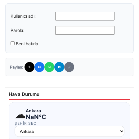
Kullanıcı adı:
Parola:
Beni hatırla
Paylaş:
Hava Durumu
☁
Ankara
NaN°C
ŞEHIR SEÇ