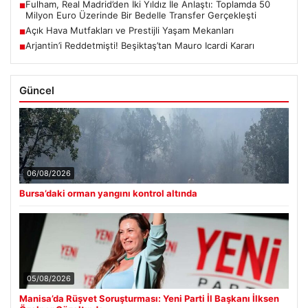
Fulham, Real Madrid’den İki Yıldız İle Anlaştı: Toplamda 50
■
Milyon Euro Üzerinde Bir Bedelle Transfer Gerçekleşti
Açık Hava Mutfakları ve Prestijli Yaşam Mekanları
■
Arjantin’i Reddetmişti! Beşiktaş’tan Mauro Icardi Kararı
■
Güncel
06/08/2026
Bursa’daki orman yangını kontrol altında
05/08/2026
Manisa’da Rüşvet Soruşturması: Yeni Parti İl Başkanı İlksen