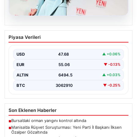
05.08.2026
Manisa’da Rüşvet Soruşturması: Yeni
Piyasa Verileri
Parti İl Başkanı İlksen Özalper
Gözaltında
USD
47.68
▲ +0.06%
Manisa'da yaşanan rüşvet operasyonu kapsamında
Yeni Parti Manisa İl Başkanı İlksen Özalper de
EUR
55.06
▼ -0.13%
gözaltına…
ALTIN
6494.5
▲ +0.03%
BTC
3062910
▼ -0.25%
Son Eklenen Haberler
Bursa’daki orman yangını kontrol altında
■
Manisa’da Rüşvet Soruşturması: Yeni Parti İl Başkanı İlksen
■
Özalper Gözaltında