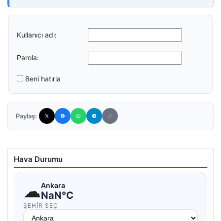
Kullanıcı adı:
Parola:
Beni hatırla
Paylaş:
Hava Durumu
☁
Ankara
NaN°C
ŞEHIR SEÇ