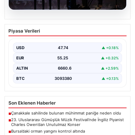
07.08.2026
23. Uluslararası Gümüşlük Müzik
Piyasa Verileri
Festivali’nde İngiliz Piyanist Charles
Owen’dan Unutulmaz Konser
USD
47.74
▲ +0.18%
Bodrum'un eşsiz atmosferinde düzenlenen 23.
Uluslararası Gümüşlük Müzik Festivali, bu yıl da
EUR
55.25
▲ +0.32%
sanatseverleri büyülemeye…
ALTIN
6660.6
▲ +2.59%
BTC
3093380
▲ +0.13%
Son Eklenen Haberler
Çanakkale sahilinde bulunan mühimmat paniğe neden oldu
■
23. Uluslararası Gümüşlük Müzik Festivali’nde İngiliz Piyanist
■
Charles Owen’dan Unutulmaz Konser
Bursa’daki orman yangını kontrol altında
■