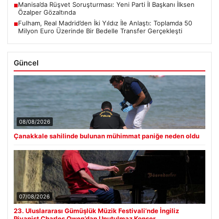
Manisa’da Rüşvet Soruşturması: Yeni Parti İl Başkanı İlksen
■
Özalper Gözaltında
Fulham, Real Madrid’den İki Yıldız İle Anlaştı: Toplamda 50
■
Milyon Euro Üzerinde Bir Bedelle Transfer Gerçekleşti
Güncel
08/08/2026
Çanakkale sahilinde bulunan mühimmat paniğe neden oldu
07/08/2026
23. Uluslararası Gümüşlük Müzik Festivali’nde İngiliz
Piyanist Charles Owen’dan Unutulmaz Konser