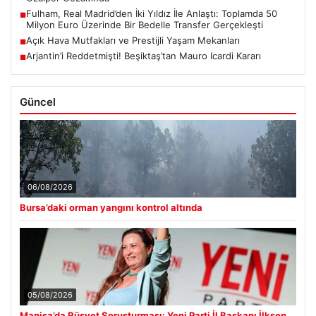
Fulham, Real Madrid’den İki Yıldız İle Anlaştı: Toplamda 50
■
Milyon Euro Üzerinde Bir Bedelle Transfer Gerçekleşti
Açık Hava Mutfakları ve Prestijli Yaşam Mekanları
■
Arjantin’i Reddetmişti! Beşiktaş’tan Mauro Icardi Kararı
■
Güncel
06/08/2026
Bursa’daki orman yangını kontrol altında
05/08/2026
Manisa’da Rüşvet Soruşturması: Yeni Parti İl Başkanı İlksen