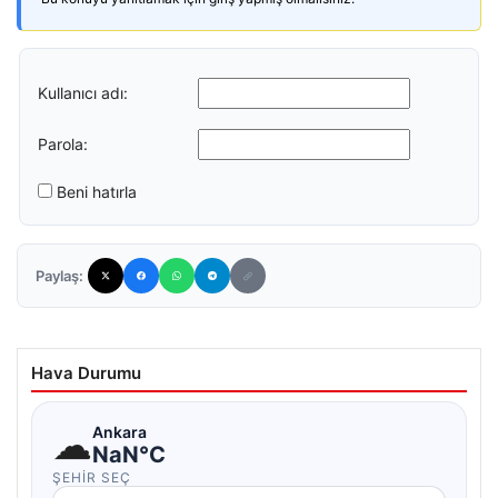
Kullanıcı adı:
Parola:
Beni hatırla
Paylaş:
Hava Durumu
☁
Ankara
NaN°C
ŞEHIR SEÇ