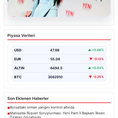
05.08.2026
Manisa’da Rüşvet Soruşturması: Yeni
Piyasa Verileri
Parti İl Başkanı İlksen Özalper
Gözaltında
USD
47.68
▲ +0.06%
Manisa'da yaşanan rüşvet operasyonu kapsamında
Yeni Parti Manisa İl Başkanı İlksen Özalper de
EUR
55.06
▼ -0.13%
gözaltına…
ALTIN
6494.5
▲ +0.03%
BTC
3062910
▼ -0.25%
Son Eklenen Haberler
Bursa’daki orman yangını kontrol altında
■
Manisa’da Rüşvet Soruşturması: Yeni Parti İl Başkanı İlksen
■
Özalper Gözaltında