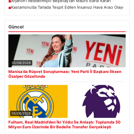
Arjantin’i Reddetmişti! Beşiktaş’tan Mauro Icardi Kararı
■
Kastamonu’da Tarlada Tespit Edilen İnsansız Hava Aracı Olayı
■
Güncel
05/08/2026
Manisa’da Rüşvet Soruşturması: Yeni Parti İl Başkanı İlksen
Özalper Gözaltında
05/08/2026
Fulham, Real Madrid’den İki Yıldız İle Anlaştı: Toplamda 50
Milyon Euro Üzerinde Bir Bedelle Transfer Gerçekleşti