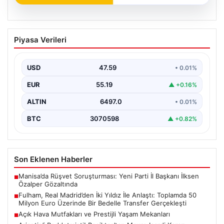
05.08.2026
Fulham, Real Madrid’den İki Yıldız İle
Piyasa Verileri
Anlaştı: Toplamda 50 Milyon Euro
Üzerinde Bir Bedelle Transfer
Gerçekleşti
USD
47.59
• 0.01%
Premier Lig’in köklü ekiplerinden Fulham, transfer
EUR
55.19
▲ +0.16%
pazarlığında önemli bir adım attı. İngiltere temsilcisi,
La…
ALTIN
6497.0
• 0.01%
BTC
3070598
▲ +0.82%
Son Eklenen Haberler
Manisa’da Rüşvet Soruşturması: Yeni Parti İl Başkanı İlksen
■
Özalper Gözaltında
Fulham, Real Madrid’den İki Yıldız İle Anlaştı: Toplamda 50
■
Milyon Euro Üzerinde Bir Bedelle Transfer Gerçekleşti
Açık Hava Mutfakları ve Prestijli Yaşam Mekanları
■