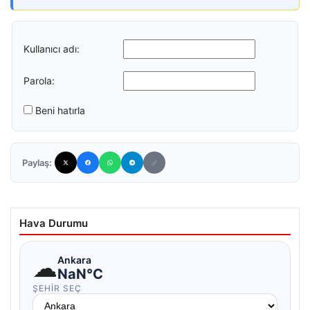
Kullanıcı adı:
Parola:
Beni hatırla
Paylaş:
Hava Durumu
☁
Ankara
NaN°C
ŞEHIR SEÇ