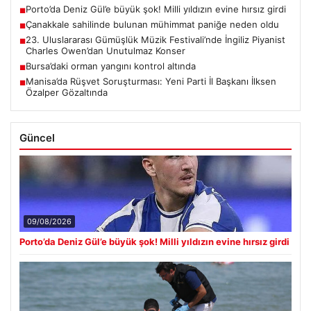
Porto’da Deniz Gül’e büyük şok! Milli yıldızın evine hırsız girdi
■
Çanakkale sahilinde bulunan mühimmat paniğe neden oldu
■
23. Uluslararası Gümüşlük Müzik Festivali’nde İngiliz Piyanist
■
Charles Owen’dan Unutulmaz Konser
Bursa’daki orman yangını kontrol altında
■
Manisa’da Rüşvet Soruşturması: Yeni Parti İl Başkanı İlksen
■
Özalper Gözaltında
Güncel
09/08/2026
Porto’da Deniz Gül’e büyük şok! Milli yıldızın evine hırsız girdi