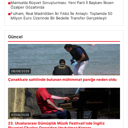
Manisa’da Rüşvet Soruşturması: Yeni Parti İl Başkanı İlksen
■
Özalper Gözaltında
Fulham, Real Madrid’den İki Yıldız İle Anlaştı: Toplamda 50
■
Milyon Euro Üzerinde Bir Bedelle Transfer Gerçekleşti
Güncel
08/08/2026
Çanakkale sahilinde bulunan mühimmat paniğe neden oldu
07/08/2026
23. Uluslararası Gümüşlük Müzik Festivali’nde İngiliz
Piyanist Charles Owen’dan Unutulmaz Konser