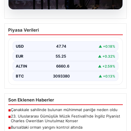
07.08.2026
23. Uluslararası Gümüşlük Müzik
Piyasa Verileri
Festivali’nde İngiliz Piyanist Charles
Owen’dan Unutulmaz Konser
USD
47.74
▲ +0.18%
Bodrum'un eşsiz atmosferinde düzenlenen 23.
Uluslararası Gümüşlük Müzik Festivali, bu yıl da
EUR
55.25
▲ +0.32%
sanatseverleri büyülemeye…
ALTIN
6660.6
▲ +2.59%
BTC
3093380
▲ +0.13%
Son Eklenen Haberler
Çanakkale sahilinde bulunan mühimmat paniğe neden oldu
■
23. Uluslararası Gümüşlük Müzik Festivali’nde İngiliz Piyanist
■
Charles Owen’dan Unutulmaz Konser
Bursa’daki orman yangını kontrol altında
■