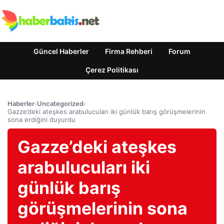
Güncel Haberler
Firma Rehberi
Forum
Çerez Politikası
Haberler
›
Uncategorized
›
Gazze’deki ateşkes arabulucuları iki günlük barış görüşmelerinin
sona erdiğini duyurdu
Gazze’deki ateşkes
arabulucuları iki
günlük barış
görüşmelerinin sona