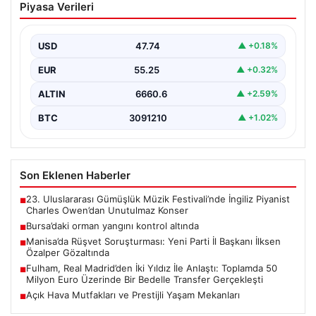
Piyasa Verileri
USD
47.74
▲ +0.18%
EUR
55.25
▲ +0.32%
ALTIN
6660.6
▲ +2.59%
BTC
3091210
▲ +1.02%
Son Eklenen Haberler
23. Uluslararası Gümüşlük Müzik Festivali’nde İngiliz Piyanist
■
Charles Owen’dan Unutulmaz Konser
Bursa’daki orman yangını kontrol altında
■
Manisa’da Rüşvet Soruşturması: Yeni Parti İl Başkanı İlksen
■
Özalper Gözaltında
Fulham, Real Madrid’den İki Yıldız İle Anlaştı: Toplamda 50
■
Milyon Euro Üzerinde Bir Bedelle Transfer Gerçekleşti
Açık Hava Mutfakları ve Prestijli Yaşam Mekanları
■