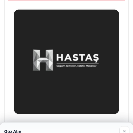
Prenses Night Club
×
Göz Atın