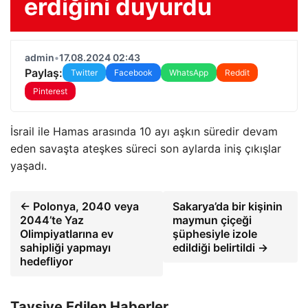
erdiğini duyurdu
admin
•
17.08.2024 02:43
Paylaş:
Twitter
Facebook
WhatsApp
Reddit
Pinterest
İsrail ile Hamas arasında 10 ayı aşkın süredir devam
eden savaşta ateşkes süreci son aylarda iniş çıkışlar
yaşadı.
← Polonya, 2040 veya
Sakarya’da bir kişinin
2044’te Yaz
maymun çiçeği
Olimpiyatlarına ev
şüphesiyle izole
sahipliği yapmayı
edildiği belirtildi →
hedefliyor
Tavsiye Edilen Haberler