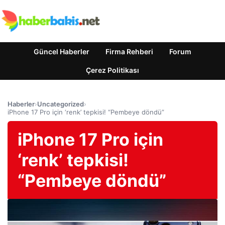
Güncel Haberler
Firma Rehberi
Forum
Çerez Politikası
Haberler
›
Uncategorized
›
iPhone 17 Pro için ‘renk’ tepkisi! “Pembeye döndü”
iPhone 17 Pro için
‘renk’ tepkisi!
“Pembeye döndü”