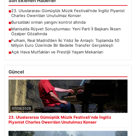
Son Eklenen Haberler
23. Uluslararası Gümüşlük Müzik Festivali’nde İngiliz Piyanist
■
Charles Owen’dan Unutulmaz Konser
Bursa’daki orman yangını kontrol altında
■
Manisa’da Rüşvet Soruşturması: Yeni Parti İl Başkanı İlksen
■
Özalper Gözaltında
Fulham, Real Madrid’den İki Yıldız İle Anlaştı: Toplamda 50
■
Milyon Euro Üzerinde Bir Bedelle Transfer Gerçekleşti
Açık Hava Mutfakları ve Prestijli Yaşam Mekanları
■
Güncel
07/08/2026
23. Uluslararası Gümüşlük Müzik Festivali’nde İngiliz
Piyanist Charles Owen’dan Unutulmaz Konser