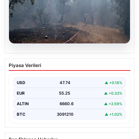
06.08.2026
Bursa’daki orman yangını kontrol altında
Piyasa Verileri
USD
47.74
▲ +0.18%
EUR
55.25
▲ +0.32%
ALTIN
6660.6
▲ +2.59%
BTC
3091210
▲ +1.02%