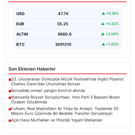
USD
47.74
▲ +0.18%
EUR
55.25
▲ +0.32%
ALTIN
6660.6
▲ +2.59%
BTC
3091210
▲ +1.02%
Son Eklenen Haberler
23. Uluslararası Gümüşlük Müzik Festivali’nde İngiliz Piyanist
■
Charles Owen’dan Unutulmaz Konser
Bursa’daki orman yangını kontrol altında
■
Manisa’da Rüşvet Soruşturması: Yeni Parti İl Başkanı İlksen
■
Özalper Gözaltında
Fulham, Real Madrid’den İki Yıldız İle Anlaştı: Toplamda 50
■
Milyon Euro Üzerinde Bir Bedelle Transfer Gerçekleşti
Açık Hava Mutfakları ve Prestijli Yaşam Mekanları
■