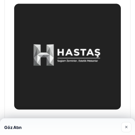
Prenses Night Club
×
Göz Atın
29/04/2026
Web sitemizi nasıl kullandığınızı daha iyi anlayabilmek,