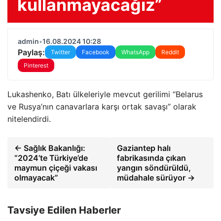
kullanmayacağız”
admin
•
16.08.2024 10:28
Paylaş:
Twitter
Facebook
WhatsApp
Reddit
Pinterest
Lukashenko, Batı ülkeleriyle mevcut gerilimi “Belarus
ve Rusya’nın canavarlara karşı ortak savaşı” olarak
nitelendirdi.
← Sağlık Bakanlığı:
Gaziantep halı
“2024’te Türkiye’de
fabrikasında çıkan
maymun çiçeği vakası
yangın söndürüldü,
olmayacak”
müdahale sürüyor →
Tavsiye Edilen Haberler