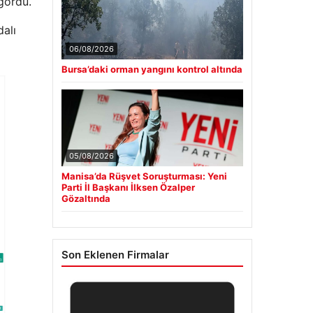
gördü.
dalı
06/08/2026
Bursa’daki orman yangını kontrol altında
05/08/2026
Manisa’da Rüşvet Soruşturması: Yeni
Parti İl Başkanı İlksen Özalper
Gözaltında
Son Eklenen Firmalar