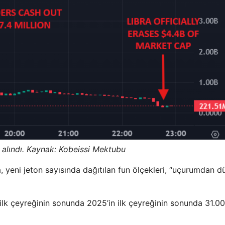
alındı. Kaynak:
Kobeissi Mektubu
 yeni jeton sayısında dağıtılan fun ölçekleri, “uçurumdan dü
n ilk çeyreğinin sonunda 2025’in ilk çeyreğinin sonunda 31.0