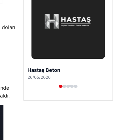
 doları
Prenses Night Club
29/04/2026
inde
aldı.