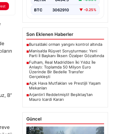
de gözaltına…
rest
BTC
3062910
▼ -0.25%
e
Son Eklenen Haberler
de
Bursa’daki orman yangını kontrol altında
■
ıların
Manisa’da Rüşvet Soruşturması: Yeni
■
Parti İl Başkanı İlksen Özalper Gözaltında
Fulham, Real Madrid’den İki Yıldız İle
■
Anlaştı: Toplamda 50 Milyon Euro
Üzerinde Bir Bedelle Transfer
Gerçekleşti
Açık Hava Mutfakları ve Prestijli Yaşam
■
Mekanları
Arjantin’i Reddetmişti! Beşiktaş’tan
uz, B”
■
Mauro Icardi Kararı
Güncel
öreve