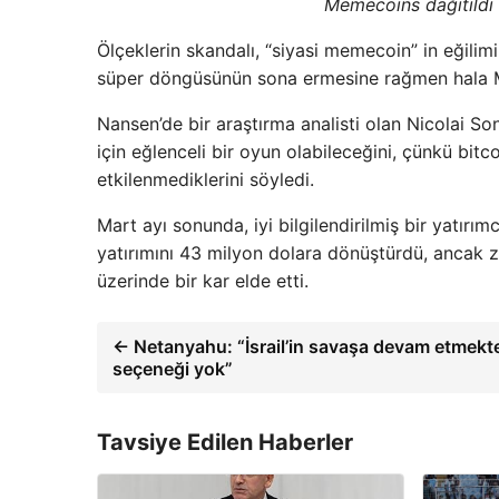
Memecoins dağıtıldı
Ölçeklerin skandalı, “siyasi memecoin” in eğilim
süper döngüsünün sona ermesine rağmen hala Mem
Nansen’de bir araştırma analisti olan Nicolai So
için eğlenceli bir oyun olabileceğini, çünkü bi
etkilenmediklerini söyledi.
Mart ayı sonunda, iyi bilgilendirilmiş bir yatır
yatırımını 43 milyon dolara dönüştürdü, ancak 
üzerinde bir kar elde etti.
← Netanyahu: “İsrail’in savaşa devam etmekt
seçeneği yok”
Tavsiye Edilen Haberler