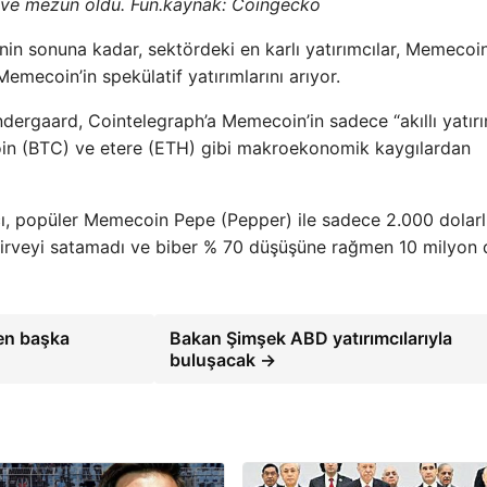
 ve mezun oldu. Fun.kaynak: Coingecko
inin sonuna kadar, sektördeki en karlı yatırımcılar, Memecoin
ecoin’in spekülatif yatırımlarını arıyor.
ndergaard, Cointelegraph’a Memecoin’in sadece “akıllı yatırı
tcoin (BTC) ve etere (ETH) gibi makroekonomik kaygılardan
ımcı, popüler Memecoin Pepe (Pepper) ile sadece 2.000 dolarlı
zirveyi satamadı ve biber % 70 düşüşüne rağmen 10 milyon 
en başka
Bakan Şimşek ABD yatırımcılarıyla
buluşacak →