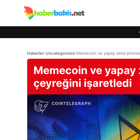
Haberler
›
Uncategorized
›
Memecoin ve yapay zeka jetonları 
Memecoin ve yapay ze
çeyreğini işaretledi