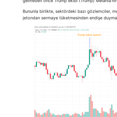
gelmeden önce Trump ekibi (Trump) Melania’nın (
Bununla birlikte, sektördeki bazı gözlemciler, me
jetondan sermaye tüketmesinden endişe duymak