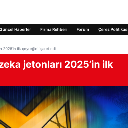
Güncel Haberler
Firma Rehberi
Forum
Çerez Politikas
2025’in ilk çeyreğini işaretledi
ka jetonları 2025’in ilk