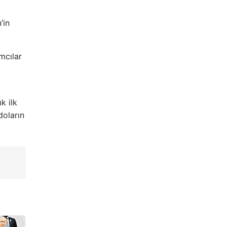
’in
mcılar
k ilk
doların