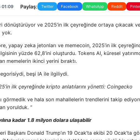
Paylaş:
 01:09
Twitter
Facebook
WhatsApp
Reddit
Pinte
geri dönüştürüyor ve 2025’in ilk çeyreğinde ortaya çıkacak v
m yok.
re, yapay zeka jetonları ve memecoin, 2025’in ilk çeyreğin
ilgisinin yüzde 62,8’ini oluşturdu. Tokens AI, küresel yatırımc
an memelerin ikinci yerini bıraktı.
risiydi, beşi IA ile ilgiliydi.
in ilk çeyreğinde kripto anlatılarını yönetti: Coingecko
nı görmedik ve hala son mahallelerin trendlerini takip ediyor
an yorulduk. “
 yılına kadar 1.8 milyon dolara ulaşabilir
tleri Başkanı Donald Trump’ın 19 Ocak’ta ekibi 20 Ocak’ta g