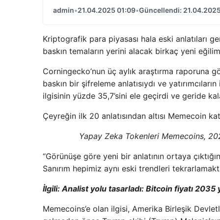
admin
•
21.04.2025 01:09
•
Güncellendi: 21.04.2025
Kriptografik para piyasası hala eski anlatıları 
baskın temaların yerini alacak birkaç yeni eğili
Corningecko’nun üç aylık araştırma raporuna gö
baskın bir şifreleme anlatısıydı ve yatırımcıların 
ilgisinin yüzde 35,7’sini ele geçirdi ve geride kal
Çeyreğin ilk 20 anlatısından altısı Memecoin katego
Yapay Zeka Tokenleri Memecoins, 2025’
“Görünüşe göre yeni bir anlatının ortaya çıktığı
Sanırım hepimiz aynı eski trendleri tekrarlamakt
İlgili: Analist yolu tasarladı: Bitcoin fiyatı 2035
Memecoins’e olan ilgisi, Amerika Birleşik Devle