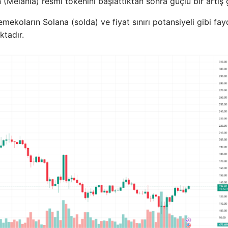
Melania) resmi tokenini başlattıktan sonra güçlü bir artış 
mekoların Solana (solda) ve fiyat sınırı potansiyeli gibi fay
tadır.