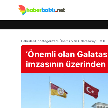
Haberler
›
Uncategorized
›
‘Önemli olan Galatasaray’: Fatih T
‘Önemli olan Galatasa
imzasının üzerinden 