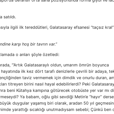
spor’da defansif orta saha pozisyonunda forma giydi ve lac
 satıldı.
ıyla ilgili ilk tereddütleri, Galatasaray efsanesi “taçsız kral
dine karşı hoş bir tavrın var.”
lamada o anları şöyle özetledi:
ırada, “’Artık Galatasaraylı oldun, umarım ömrün boyunca
n hayatında ilk kez dört tarafı denizlerle çevrili bir adaya, te
? Gençliğinden taviz vermemek için dimdik ve onurlu duran, a
ı titreyen birini nasıl hayal edebilirlerdi? Peki Galatasara
nra beni Kütahya kampına götürecek otobüste yer var mı d
eseydi? Ya babam, oğlu gibi sevdiği Metin’e “hayır” derse
büyük duygular yaşamış biri olarak, aradan 50 yıl geçmesi
nimde yarattığı sıcaklığı unutmadıysam sebebi; Çünkü ben 