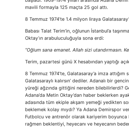
başladı. 1969-1974 yılları arasında Adana Demir
mavili formayla 125 maçta 25 gol attı.
8 Temmuz 1974’te 1.4 milyon liraya Galatasaray’a
Babası Talat Terim’in, oğlunun İstanbul’a taşınmas
Oktay’ın arabuluculuğuyla sona erdi:
“Oğlum sana emanet. Allah sizi utandırmasın. Ken
Terim, pazartesi günü X hesabından yaptığı açık
8 Temmuz 1974’te, Galatasaray’a imza attığım s
Galatasaraylı kalırsın’ dediler. Adanalı bir genci
yüreği ağzında gittiğini nereden bilebilirlerdi
Adana’da Metin Oktay’dan haber beklerken ayaklar
adasında tüm ekiple akşam yemeği yedikten so
beklemek kolay mıydı? Ya Adana Demirspor verm
Futbolcu ve antrenör olarak kariyerim boyunca 
rağmen beklentiyi, heyecanı ve heyecanın bede