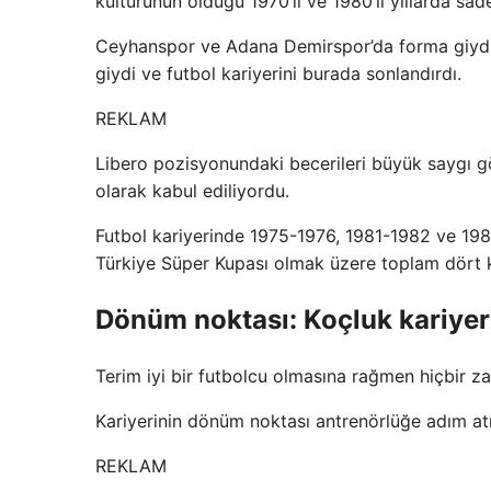
kültürünün olduğu 1970’li ve 1980’li yıllarda sa
Ceyhanspor ve Adana Demirspor’da forma giydikte
giydi ve futbol kariyerini burada sonlandırdı.
REKLAM
Libero pozisyonundaki becerileri büyük saygı gö
olarak kabul ediliyordu.
Futbol kariyerinde 1975-1976, 1981-1982 ve 19
Türkiye Süper Kupası olmak üzere toplam dört 
Dönüm noktası: Koçluk kariyer
Terim iyi bir futbolcu olmasına rağmen hiçbir z
Kariyerinin dönüm noktası antrenörlüğe adım at
REKLAM