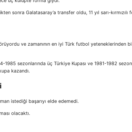
dece üç kulüpte forma giydi.
n sonra Galatasaray’a transfer oldu, 11 yıl sarı-kırmızılı 
rüyordu ve zamanının en iyi Türk futbol yeteneklerinden bi
84-1985 sezonlarında üç Türkiye Kupası ve 1981-1982 sezo
kupa kazandı.
i
aman istediği başarıyı elde edemedi.
ması olacaktı.