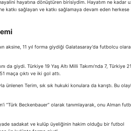
 hayalini hayatına dönüştüren birisiydim. Hayatım ne kadar 
güne katkı sağlayan ve katkı sağlamaya devam eden herkese
nemi
nın aksine, 11 yıl forma giydiği Galatasaray’da futbolcu olar
nı da giydi. Türkiye 19 Yaş Altı Milli Takımı’nda 7, Türkiye 2
51 maça çıktı ve iki gol attı.
la ünlenen Terim, sık sık hukuki konulara da karıştı. Bu olay
m’i “Türk Beckenbauer” olarak tanımlayarak, onu Alman fut
ade sadakat ve kulüp üyeliğinin hakim olduğu bir futbol