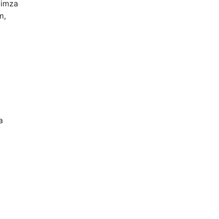
a imza
m,
a