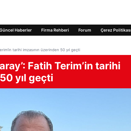
Güncel Haberler
Firma Rehberi
Forum
Çerez Politikas
erim’in tarihi imzasının üzerinden 50 yıl geçti
ray’: Fatih Terim’in tarihi
50 yıl geçti