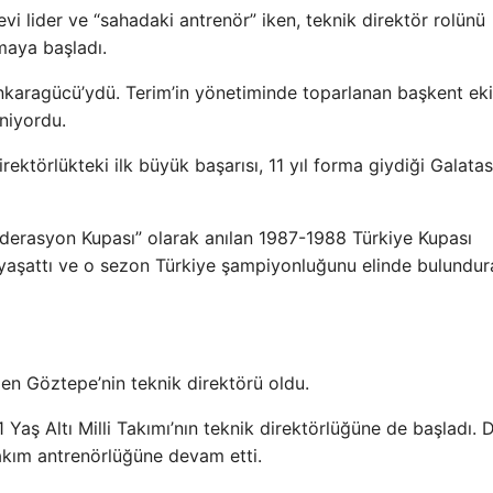
i lider ve “sahadaki antrenör” iken, teknik direktör rolünü
maya başladı.
Ankaragücü’ydü. Terim’in yönetiminde toparlanan başkent eki
eniyordu.
direktörlükteki ilk büyük başarısı, 11 yıl forma giydiği Galata
ederasyon Kupası” olarak anılan 1987-1988 Türkiye Kupası
i yaşattı ve o sezon Türkiye şampiyonluğunu elinde bulundur
den Göztepe’nin teknik direktörü oldu.
 Yaş Altı Milli Takımı’nın teknik direktörlüğüne de başladı. 
takım antrenörlüğüne devam etti.