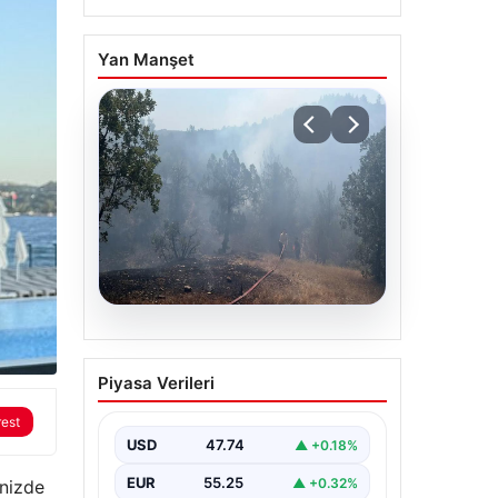
Yan Manşet
06.08.2026
Bursa’daki orman
Piyasa Verileri
yangını kontrol altında
rest
USD
47.74
▲ +0.18%
EUR
55.25
▲ +0.32%
inizde