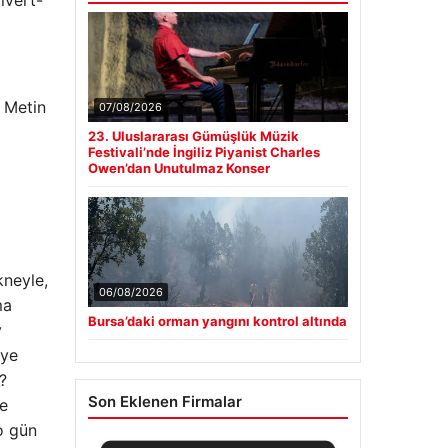
ivert-
” Metin
07/08/2026
23. Uluslararası Gümüşlük Müzik
Festivali’nde İngiliz Piyanist Charles
Owen’dan Unutulmaz Konser
kneyle,
06/08/2026
ma
Bursa’daki orman yangını kontrol altında
y
iye
?
Son Eklenen Firmalar
ne
o gün