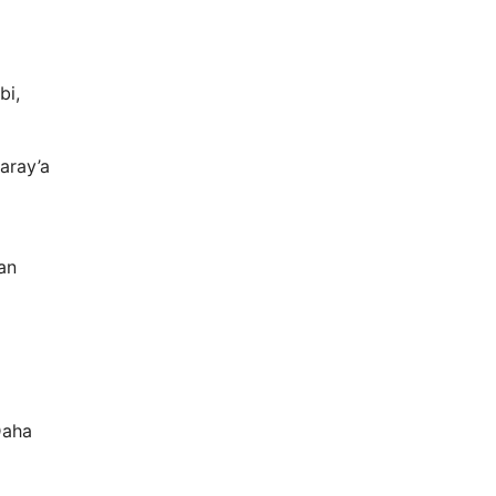
bi,
saray’a
an
Daha