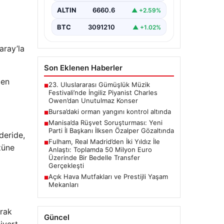
ALTIN
6660.6
▲ +2.59%
BTC
3091210
▲ +1.02%
aray’la
Son Eklenen Haberler
men
23. Uluslararası Gümüşlük Müzik
■
Festivali’nde İngiliz Piyanist Charles
Owen’dan Unutulmaz Konser
Bursa’daki orman yangını kontrol altında
■
Manisa’da Rüşvet Soruşturması: Yeni
■
Parti İl Başkanı İlksen Özalper Gözaltında
deride,
Fulham, Real Madrid’den İki Yıldız İle
■
züne
Anlaştı: Toplamda 50 Milyon Euro
Üzerinde Bir Bedelle Transfer
Gerçekleşti
Açık Hava Mutfakları ve Prestijli Yaşam
■
Mekanları
arak
Güncel