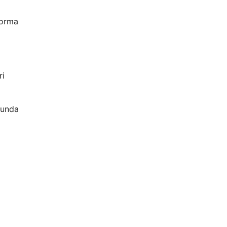
forma
ri
nunda