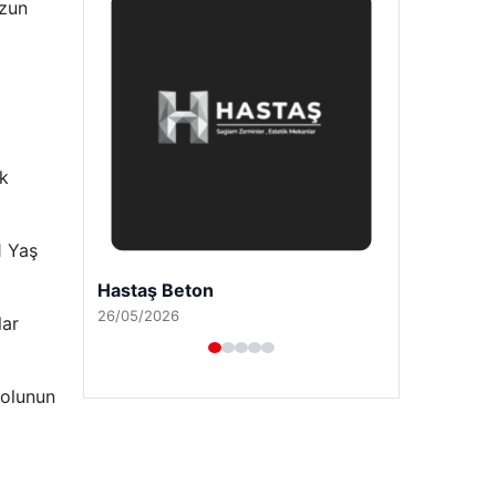
uzun
ak
1 Yaş
Prenses Night Club
29/04/2026
lar
bolunun