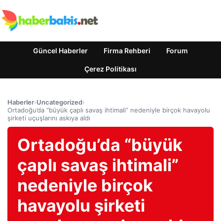
Güncel Haberler
Firma Rehberi
Forum
Çerez Politikası
Haberler
›
Uncategorized
›
Ortadoğu’da “büyük çaplı savaş ihtimali” nedeniyle birçok havayolu
şirketi uçuşlarını askıya aldı
Ortadoğu’da “büyük
çaplı savaş ihtimali”
nedeniyle birçok
havayolu şirketi