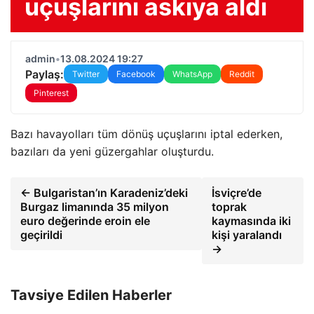
uçuşlarını askıya aldı
admin
•
13.08.2024 19:27
Paylaş:
Twitter
Facebook
WhatsApp
Reddit
Pinterest
Bazı havayolları tüm dönüş uçuşlarını iptal ederken,
bazıları da yeni güzergahlar oluşturdu.
← Bulgaristan’ın Karadeniz’deki
İsviçre’de
Burgaz limanında 35 milyon
toprak
euro değerinde eroin ele
kaymasında iki
geçirildi
kişi yaralandı
→
Tavsiye Edilen Haberler