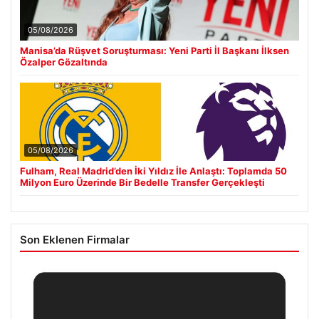
05/08/2026
Manisa’da Rüşvet Soruşturması: Yeni Parti İl Başkanı İlksen
Özalper Gözaltında
05/08/2026
Fulham, Real Madrid’den İki Yıldız İle Anlaştı: Toplamda 50
Milyon Euro Üzerinde Bir Bedelle Transfer Gerçekleşti
Son Eklenen Firmalar