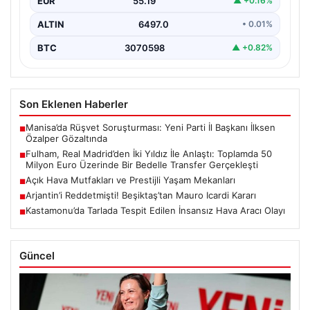
EUR
55.19
▲ +0.16%
pazarlığında önemli bir adım attı. İngiltere temsilcisi,
La…
ALTIN
6497.0
• 0.01%
BTC
3070598
▲ +0.82%
Son Eklenen Haberler
Manisa’da Rüşvet Soruşturması: Yeni Parti İl Başkanı İlksen
■
Özalper Gözaltında
Fulham, Real Madrid’den İki Yıldız İle Anlaştı: Toplamda 50
■
Milyon Euro Üzerinde Bir Bedelle Transfer Gerçekleşti
Açık Hava Mutfakları ve Prestijli Yaşam Mekanları
■
Arjantin’i Reddetmişti! Beşiktaş’tan Mauro Icardi Kararı
■
Kastamonu’da Tarlada Tespit Edilen İnsansız Hava Aracı Olayı
■
Güncel