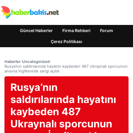
Güncel Haberler
Firma Rehberi
Forum
Çerez Politikası
Haberler
›
Uncategorized
›
Rusya’nın saldırılarında hayatını kaybeden 487 Ukraynalı sporcunun
anısına İngiltere’de sergi açıldı
Rusya’nın
saldırılarında hayatını
kaybeden 487
Ukraynalı sporcunun