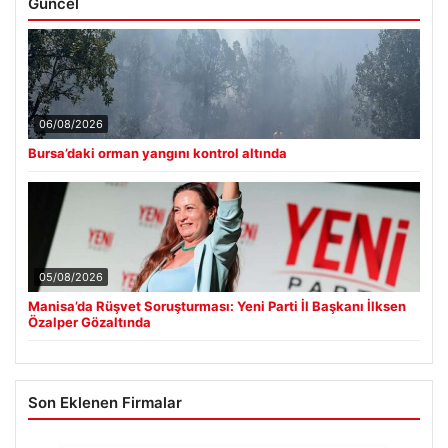
Güncel
06/08/2026
Bursa’daki orman yangını kontrol altında
05/08/2026
Manisa’da Rüşvet Soruşturması: Yeni Parti İl Başkanı İlksen
Özalper Gözaltında
Son Eklenen Firmalar