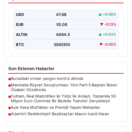
Parti İl Başkanı İlksen Özalper
Gözaltında
USD
47.68
▲ +0.06%
Manisa’da yaşanan rüşvet operasyonu kapsamında Yeni
Parti Manisa İl Başkanı İlksen Özalper de gözaltına…
EUR
55.06
▼ -0.13%
ALTIN
6494.5
▲ +0.03%
BTC
3062910
▼ -0.25%
Son Eklenen Haberler
Bursa’daki orman yangını kontrol altında
■
Manisa’da Rüşvet Soruşturması: Yeni Parti İl Başkanı İlksen
■
Özalper Gözaltında
Fulham, Real Madrid’den İki Yıldız İle Anlaştı: Toplamda 50
■
Milyon Euro Üzerinde Bir Bedelle Transfer Gerçekleşti
Açık Hava Mutfakları ve Prestijli Yaşam Mekanları
■
Arjantin’i Reddetmişti! Beşiktaş’tan Mauro Icardi Kararı
■