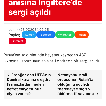
anısına İngiltere’de
sergi açıldı
admin
•
25.07.2024 02:25
Paylaş:
Twitter
Facebook
WhatsApp
Reddit
Pinterest
Rusya’nın saldırılarında hayatını kaybeden 487
Ukraynalı sporcunun anısına Londra’da bir sergi açıldı.
← Erdoğan’dan UEFA’nın
Netanyahu İsrail
Demiral kararına eleştiri:
ordusunun Refah’ta
Fransızlardan neden
olduğunu söyledi
nefret ediyorsunuz
"neredeyse hiç sivili
diyen var mı?
öldürmedi" savundu →