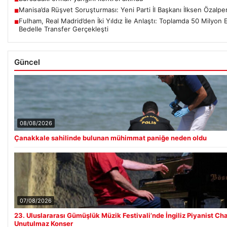
Manisa’da Rüşvet Soruşturması: Yeni Parti İl Başkanı İlksen Özalpe
■
Fulham, Real Madrid’den İki Yıldız İle Anlaştı: Toplamda 50 Milyon 
■
Bedelle Transfer Gerçekleşti
Güncel
08/08/2026
Çanakkale sahilinde bulunan mühimmat paniğe neden oldu
07/08/2026
23. Uluslararası Gümüşlük Müzik Festivali’nde İngiliz Piyanist C
Unutulmaz Konser