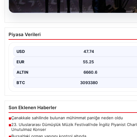
07.08.2026
23. Uluslararası Gümüşlük Müzik Festivali’nde 
Piyasa Verileri
Piyanist Charles Owen’dan Unutulmaz Konser
Bodrum’un eşsiz atmosferinde düzenlenen 23. Uluslararası Gü
Festivali, bu yıl da sanatseverleri büyülemeye…
USD
47.74
EUR
55.25
ALTIN
6660.6
BTC
3093380
Son Eklenen Haberler
Çanakkale sahilinde bulunan mühimmat paniğe neden oldu
■
23. Uluslararası Gümüşlük Müzik Festivali’nde İngiliz Piyanist Cha
■
Unutulmaz Konser
Bursa’daki orman yangını kontrol altında
■