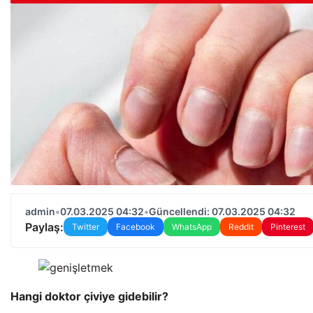
admin
•
07.03.2025 04:32
•
Güncellendi: 07.03.2025 04:32
Paylaş:
Twitter
Facebook
WhatsApp
Reddit
Pinterest
Hangi doktor çiviye gidebilir?