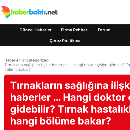
Güncel Haberler
Firma Rehberi
Forum
Çerez Politikası
Haberler
›
Uncategorized
›
Tırnakların sağlığına ilişkin haberler … Hangi doktor çiviye gidebilir? Tı
bölüme bakar?
Tırnakların sağlığına ilişk
haberler … Hangi doktor 
gidebilir? Tırnak hastalık
hangi bölüme bakar?