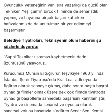
Oyunculuk yeteneğinin yanı sıra yazarlığı da güçlü olan
Tekniker, Yeşilçam’ın birçok filminde de senaristlik
yapmış ve hayatına birçok başarı katarken
hafızalarımızda da unutulmaz bir yer edinmeyi
başarmıştır.
Belediye Tiyatroları, Teknisyenin ölüm haberini şu
sözlerle duyurdu:
“Suphi Tekniker ustamızı kaybetmenin derin
üzüntüsünü yaşıyoruz.
Kurucumuz Muhsin Ertuğrul’un teşvikiyle 1960 yılında
İstanbul Şehir Tiyatrosu’nda Kral Lear adlı oyunda
figüran olarak sahneye çıkmış, daha sonra başta başrol
oynadığı filmler olmak üzere pek çok filmde tiyatroda
oynadığı başrollerle sahnedeki başarısını kanıtlamıştır.
Tiyatro ve sinemada senarist ve oyuncu olarak
sanatsal yolunu başarıyla sürdüren Şener Şen, Kemal