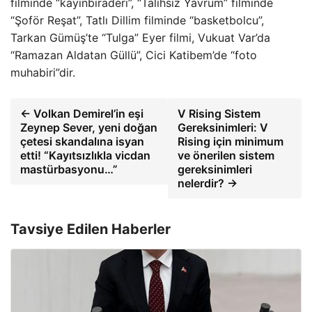
filminde “kayınbiraderi”, “Talihsiz Yavrum” filminde
“Şoför Reşat”, Tatlı Dillim filminde “basketbolcu”,
Tarkan Gümüş’te “Tulga” Eyer filmi, Vukuat Var’da
“Ramazan Aldatan Güllü”, Cici Katibem’de “foto
muhabiri”dir.
← Volkan Demirel’in eşi
V Rising Sistem
Zeynep Sever, yeni doğan
Gereksinimleri: V
çetesi skandalına isyan
Rising için minimum
etti! “Kayıtsızlıkla vicdan
ve önerilen sistem
mastürbasyonu…”
gereksinimleri
nelerdir? →
Tavsiye Edilen Haberler