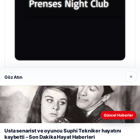
Prenses Night Club
×
Göz Atın
29/04/2026
Güncel Haberler
Web sitemizi nasıl kullandığınızı daha iyi anlayabilmek,
deneyiminizi kişiselleştirmek ve geliştirmek amacıyla çerezler
Usta senarist ve oyuncu Suphi Tekniker hayatını
© 2026 Haber Bakış
kullanıyoruz.
Çerez Politikamız
kaybetti – Son Dakika Hayat Haberleri