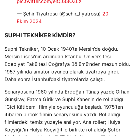
pic.twitter.com/elQJ33OZLX
— Şehir Tiyatrosu (@sehir_tiyatrosu)
20
Ekim 2024
SUPHI TEKNİKER KİMDİR?
Suphi Tekniker, 10 Ocak 1940’ta Mersin’de doğdu.
Mersin Lisesi’nin ardından İstanbul Üniversitesi
Edebiyat Fakültesi Coğrafya Bölümü’nden mezun oldu.
1957 yılında amatör oyuncu olarak tiyatroya girdi.
Daha sonra İstanbul’daki tiyatrolarda çalıştı.
Senaryosunu 1960 yılında Erdoğan Tünaş yazdı; Orhan
Günşiray, Fatma Girik ve Suphi Kaner’in de rol aldığı
“Cici Kâtibem” filmiyle oyunculuğa başladı. 1975’ten
itibaren birçok filmin senaryosunu yazdı. Rol aldığı
filmlerdeki temiz yüzeyle anılıyor. Ana roller; Hülya
Koçyiğit’in Hülya Koçyiğit’le birlikte rol aldığı Şoför