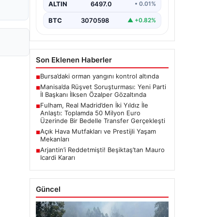
ALTIN
6497.0
• 0.01%
gözaltına…
BTC
3070598
▲ +0.82%
Son Eklenen Haberler
Bursa’daki orman yangını kontrol altında
■
Manisa’da Rüşvet Soruşturması: Yeni Parti
■
İl Başkanı İlksen Özalper Gözaltında
Fulham, Real Madrid’den İki Yıldız İle
■
Anlaştı: Toplamda 50 Milyon Euro
Üzerinde Bir Bedelle Transfer Gerçekleşti
Açık Hava Mutfakları ve Prestijli Yaşam
■
Mekanları
Arjantin’i Reddetmişti! Beşiktaş’tan Mauro
■
Icardi Kararı
Güncel