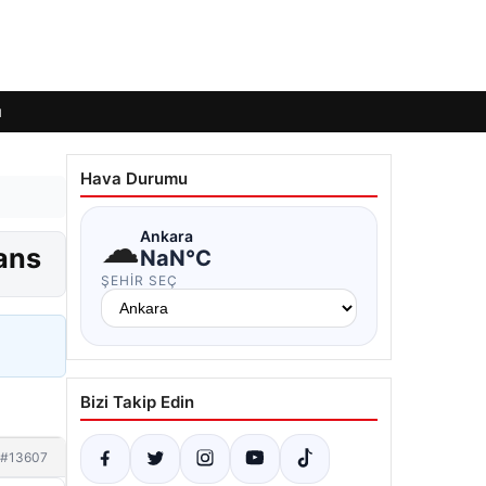
ı
Hava Durumu
☁
Ankara
şans
NaN°C
ŞEHIR SEÇ
Bizi Takip Edin
#13607