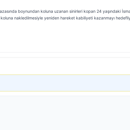
 kazasında boynundan koluna uzanan sinirleri kopan 24 yaşındaki İsma
n koluna nakledilmesiyle yeniden hareket kabiliyeti kazanmayı hedefliy