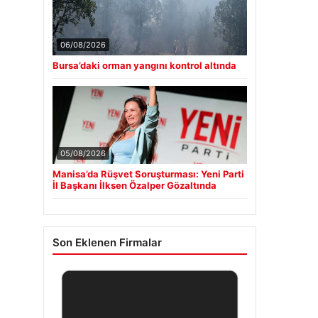
06/08/2026
Bursa’daki orman yangını kontrol altında
05/08/2026
Manisa’da Rüşvet Soruşturması: Yeni Parti
İl Başkanı İlksen Özalper Gözaltında
Son Eklenen Firmalar