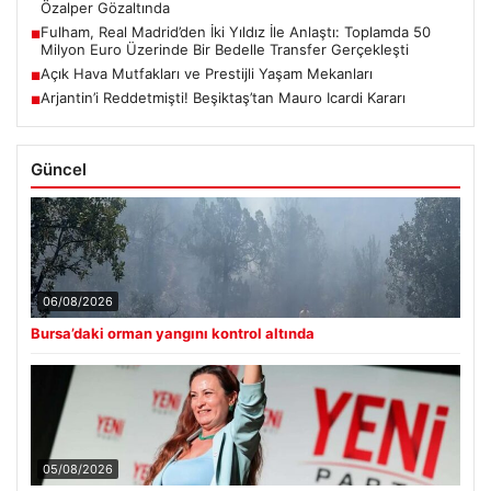
Özalper Gözaltında
Fulham, Real Madrid’den İki Yıldız İle Anlaştı: Toplamda 50
■
Milyon Euro Üzerinde Bir Bedelle Transfer Gerçekleşti
Açık Hava Mutfakları ve Prestijli Yaşam Mekanları
■
Arjantin’i Reddetmişti! Beşiktaş’tan Mauro Icardi Kararı
■
Güncel
06/08/2026
Bursa’daki orman yangını kontrol altında
05/08/2026