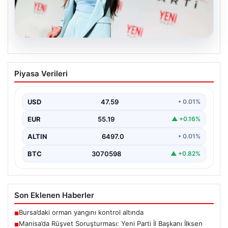
05.08.2026
Manisa’da Rüşvet Soruşturması: Yeni
Piyasa Verileri
Parti İl Başkanı İlksen Özalper
Gözaltında
USD
47.59
• 0.01%
Manisa'da yaşanan rüşvet operasyonu kapsamında
Yeni Parti Manisa İl Başkanı İlksen Özalper de
EUR
55.19
▲ +0.16%
gözaltına…
ALTIN
6497.0
• 0.01%
BTC
3070598
▲ +0.82%
Son Eklenen Haberler
Bursa’daki orman yangını kontrol altında
■
Manisa’da Rüşvet Soruşturması: Yeni Parti İl Başkanı İlksen
■