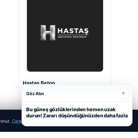
Hastaş Beton
26/05/2026
×
Göz Atın
Bu güneş gözlüklerinden hemen uzak
durun! Zararı düşündüğünüzden daha fazla
ıyoruz.
Çerez Politikamız
Reddet
Kabul Et