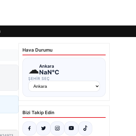
ı
Hava Durumu
☁
Ankara
NaN°C
ŞEHIR SEÇ
Bizi Takip Edin
#24973