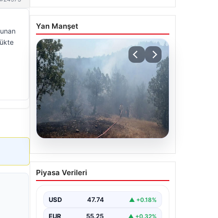
Yan Manşet
lunan
lükte
06.08.2026
Bursa’daki orman yangını
Piyasa Verileri
kontrol altında
USD
47.74
▲ +0.18%
EUR
55.25
▲ +0.32%