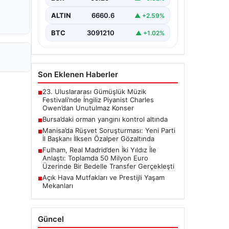
ALTIN
6660.6
▲ +2.59%
BTC
3091210
▲ +1.02%
Son Eklenen Haberler
23. Uluslararası Gümüşlük Müzik
■
Festivali’nde İngiliz Piyanist Charles
Owen’dan Unutulmaz Konser
Bursa’daki orman yangını kontrol altında
■
Manisa’da Rüşvet Soruşturması: Yeni Parti
■
İl Başkanı İlksen Özalper Gözaltında
Fulham, Real Madrid’den İki Yıldız İle
■
Anlaştı: Toplamda 50 Milyon Euro
Üzerinde Bir Bedelle Transfer Gerçekleşti
Açık Hava Mutfakları ve Prestijli Yaşam
■
Mekanları
Güncel