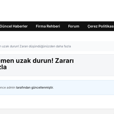
Güncel Haberler
Firma Rehberi
Forum
Çerez Politikas
n uzak durun! Zararı düşündüğünüzden daha fazla
emen uzak durun! Zararı
la
 önce
admin
tarafından güncellenmiştir.