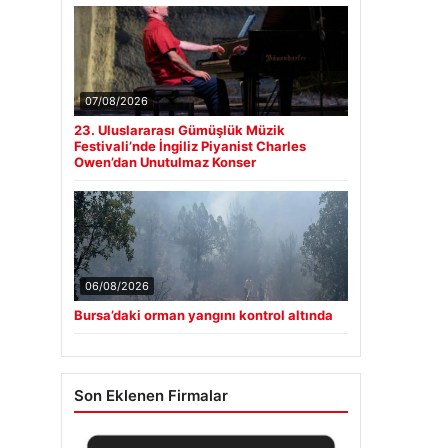
07/08/2026
23. Uluslararası Gümüşlük Müzik
Festivali’nde İngiliz Piyanist Charles
Owen’dan Unutulmaz Konser
06/08/2026
Bursa’daki orman yangını kontrol altında
Son Eklenen Firmalar