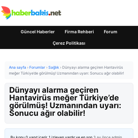
Güncel Haberler
Firma Rehberi
Forum
Çerez Politikası
Ana sayfa
›
Forumlar
›
Sağlık
›
Dünyayı alarma geçiren Hantavirüs
meğer Türkiye’de görülmüş! Uzmanından uyarı: Sonucu ağır olabilir!
Dünyayı alarma geçiren
Hantavirüs meğer Türkiye’de
görülmüş! Uzmanından uyarı:
Sonucu ağır olabilir!
Bu konu 0 yanıt içerir, 1 izleyen vardır ve en son
3 ay önce
admin