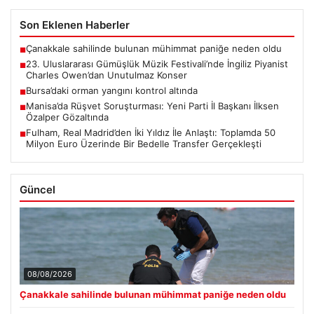
Son Eklenen Haberler
Çanakkale sahilinde bulunan mühimmat paniğe neden oldu
■
23. Uluslararası Gümüşlük Müzik Festivali’nde İngiliz Piyanist
■
Charles Owen’dan Unutulmaz Konser
Bursa’daki orman yangını kontrol altında
■
Manisa’da Rüşvet Soruşturması: Yeni Parti İl Başkanı İlksen
■
Özalper Gözaltında
Fulham, Real Madrid’den İki Yıldız İle Anlaştı: Toplamda 50
■
Milyon Euro Üzerinde Bir Bedelle Transfer Gerçekleşti
Güncel
08/08/2026
Çanakkale sahilinde bulunan mühimmat paniğe neden oldu