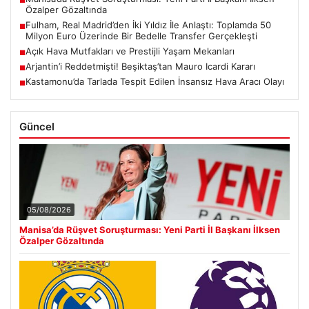
■
Özalper Gözaltında
Fulham, Real Madrid’den İki Yıldız İle Anlaştı: Toplamda 50
■
Milyon Euro Üzerinde Bir Bedelle Transfer Gerçekleşti
Açık Hava Mutfakları ve Prestijli Yaşam Mekanları
■
Arjantin’i Reddetmişti! Beşiktaş’tan Mauro Icardi Kararı
■
Kastamonu’da Tarlada Tespit Edilen İnsansız Hava Aracı Olayı
■
Güncel
05/08/2026
Manisa’da Rüşvet Soruşturması: Yeni Parti İl Başkanı İlksen
Özalper Gözaltında