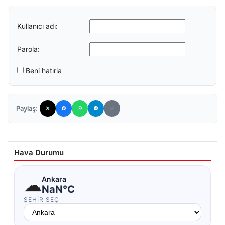
Kullanıcı adı:
Parola:
Beni hatırla
Paylaş:
Hava Durumu
☁
Ankara
NaN°C
ŞEHIR SEÇ