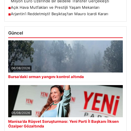
Milyon Euro Üzerinde Bir Bedelle Transfer Gerçekleşti
Açık Hava Mutfakları ve Prestijli Yaşam Mekanları
■
Arjantin’i Reddetmişti! Beşiktaş’tan Mauro Icardi Kararı
■
Güncel
06/08/2026
Bursa’daki orman yangını kontrol altında
05/08/2026
Manisa’da Rüşvet Soruşturması: Yeni Parti İl Başkanı İlksen
Özalper Gözaltında