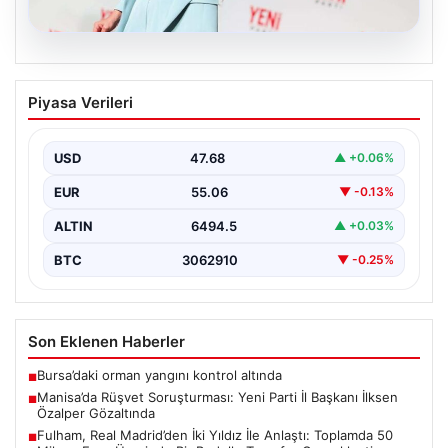
05.08.2026
Manisa’da Rüşvet Soruşturması: Yeni
Piyasa Verileri
Parti İl Başkanı İlksen Özalper
Gözaltında
USD
47.68
▲ +0.06%
Manisa'da yaşanan rüşvet operasyonu kapsamında
Yeni Parti Manisa İl Başkanı İlksen Özalper de
EUR
55.06
▼ -0.13%
gözaltına…
ALTIN
6494.5
▲ +0.03%
BTC
3062910
▼ -0.25%
Son Eklenen Haberler
Bursa’daki orman yangını kontrol altında
■
Manisa’da Rüşvet Soruşturması: Yeni Parti İl Başkanı İlksen
■
Özalper Gözaltında
Fulham, Real Madrid’den İki Yıldız İle Anlaştı: Toplamda 50
■