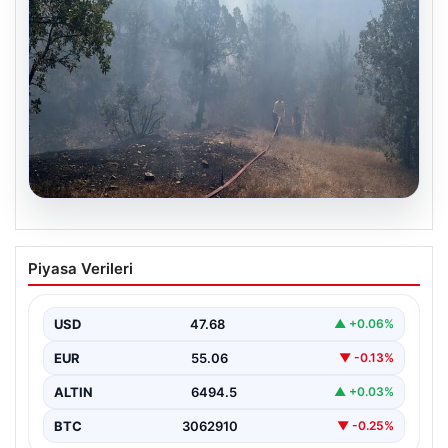
06.08.2026
Bursa’daki orman yangını kontrol altında
Piyasa Verileri
USD
47.68
▲ +0.06%
EUR
55.06
▼ -0.13%
ALTIN
6494.5
▲ +0.03%
BTC
3062910
▼ -0.25%