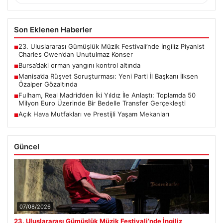
Son Eklenen Haberler
23. Uluslararası Gümüşlük Müzik Festivali’nde İngiliz Piyanist
■
Charles Owen’dan Unutulmaz Konser
Bursa’daki orman yangını kontrol altında
■
Manisa’da Rüşvet Soruşturması: Yeni Parti İl Başkanı İlksen
■
Özalper Gözaltında
Fulham, Real Madrid’den İki Yıldız İle Anlaştı: Toplamda 50
■
Milyon Euro Üzerinde Bir Bedelle Transfer Gerçekleşti
Açık Hava Mutfakları ve Prestijli Yaşam Mekanları
■
Güncel
07/08/2026
23. Uluslararası Gümüşlük Müzik Festivali’nde İngiliz