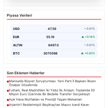
05.08.2026
Fulham, Real Madrid’den İki Yıldız İle
Piyasa Verileri
Anlaştı: Toplamda 50 Milyon Euro
Üzerinde Bir Bedelle Transfer
Gerçekleşti
USD
47.59
• 0.01%
Premier Lig’in köklü ekiplerinden Fulham, transfer
EUR
55.19
▲ +0.16%
pazarlığında önemli bir adım attı. İngiltere temsilcisi,
La…
ALTIN
6497.0
• 0.01%
BTC
3070598
▲ +0.82%
Son Eklenen Haberler
Manisa’da Rüşvet Soruşturması: Yeni Parti İl Başkanı İlksen
■
Özalper Gözaltında
Fulham, Real Madrid’den İki Yıldız İle Anlaştı: Toplamda 50
■
Milyon Euro Üzerinde Bir Bedelle Transfer Gerçekleşti
Açık Hava Mutfakları ve Prestijli Yaşam Mekanları
■
Arjantin’i Reddetmişti! Beşiktaş’tan Mauro Icardi Kararı
■