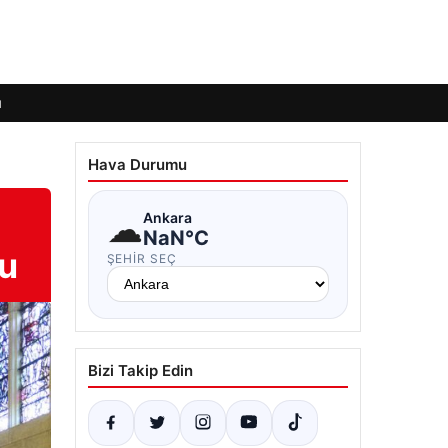
ı
Hava Durumu
☁
Ankara
NaN°C
du
ŞEHIR SEÇ
Bizi Takip Edin