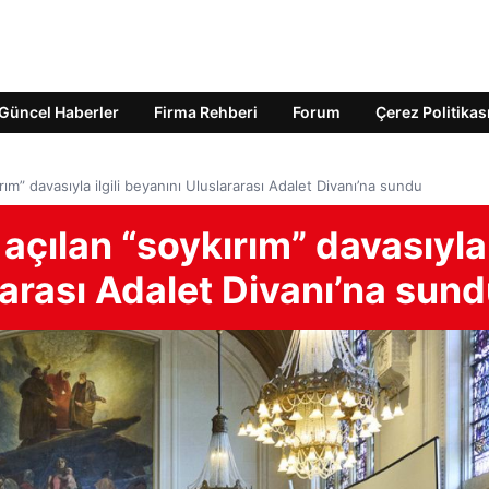
Güncel Haberler
Firma Rehberi
Forum
Çerez Politikas
kırım” davasıyla ilgili beyanını Uluslararası Adalet Divanı’na sundu
ı açılan “soykırım” davasıyla
ararası Adalet Divanı’na sun