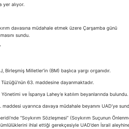
 yer alıyor.
 soykırım davasına müdahale etmek üzere Çarşamba günü
amasını sundu.
”
 Birleşmiş Milletler’in (BM) başlıca yargı organıdır.
nı Tüzüğü’nün 63. maddesine dayanmaktadır.
n Yönetimi ve İspanya Lahey’e katılım beyanlarında bulundu.
63. maddesi uyarınca davaya müdahale beyanını UAD’ye sund
 Şeridi’nde “Soykırım Sözleşmesi” (Soykırım Suçunun Önlenm
lülüklerini ihlal ettiği gerekçesiyle UAD’den İsrail aleyhin