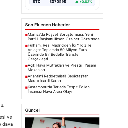
BTC
3070598
▲ +0.82%
önemli bir adım attı. İngiltere
temsilcisi, La…
Son Eklenen Haberler
Manisa’da Rüşvet Soruşturması: Yeni
■
Parti İl Başkanı İlksen Özalper Gözaltında
Fulham, Real Madrid’den İki Yıldız İle
■
Anlaştı: Toplamda 50 Milyon Euro
Üzerinde Bir Bedelle Transfer
Gerçekleşti
Açık Hava Mutfakları ve Prestijli Yaşam
■
Mekanları
Arjantin’i Reddetmişti! Beşiktaş’tan
■
Mauro Icardi Kararı
Kastamonu’da Tarlada Tespit Edilen
■
İnsansız Hava Aracı Olayı
u.
Güncel
esi ve
e dava