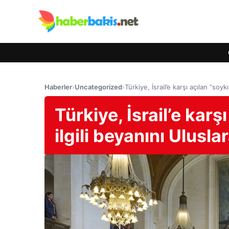
Haberler
›
Uncategorized
›
Türkiye, İsrail’e karşı açılan “soy
Türkiye, İsrail’e karş
ilgili beyanını Ulusl