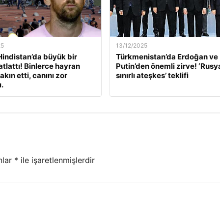
25
13/12/2025
Hindistan’da büyük bir
Türkmenistan’da Erdoğan ve
atlattı! Binlerce hayran
Putin’den önemli zirve! ‘Rusya
kın etti, canını zor
sınırlı ateşkes’ teklifi
.
nlar
*
ile işaretlenmişlerdir