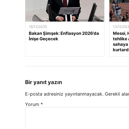
16/12/2025
13/12/20
Bakan Şimşek: Enflasyon 2026’da
Messi, 
İnişe Geçecek
tehlike 
sahaya a
kurtardı
Bir yanıt yazın
E-posta adresiniz yayınlanmayacak.
Gerekli ala
Yorum
*