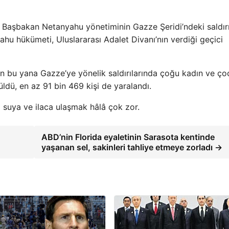
 Başbakan Netanyahu yönetiminin Gazze Şeridi’ndeki saldırıl
hu hükümeti, Uluslararası Adalet Divanı’nın verdiği geçici
’den bu yana Gazze’ye yönelik saldırılarında çoğu kadın ve ç
üldü, en az 91 bin 469 kişi de yaralandı.
 suya ve ilaca ulaşmak hâlâ çok zor.
ABD’nin Florida eyaletinin Sarasota kentinde
yaşanan sel, sakinleri tahliye etmeye zorladı →