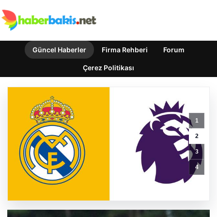
Güncel Haberler
Firma Rehberi
Forum
Çerez Politikası
1
TFF,
Mert
2
Hakan
3
Yandaş’a
verilen
4
cezada
indirime
gitti
GÜNCEL HABERLER
0 YORUM