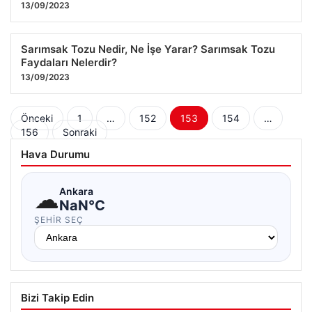
13/09/2023
Sarımsak Tozu Nedir, Ne İşe Yarar? Sarımsak Tozu
Faydaları Nelerdir?
13/09/2023
Yazı
Önceki
1
…
152
153
154
…
156
Sonraki
sayfalaması
Hava Durumu
☁
Ankara
NaN°C
ŞEHIR SEÇ
Bizi Takip Edin