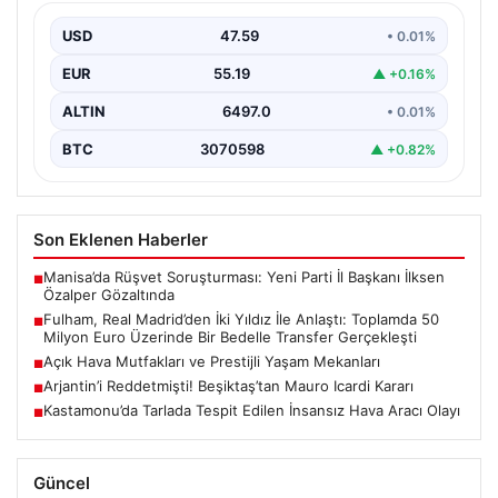
Üzerinde Bir Bedelle Transfer
Gerçekleşti
USD
47.59
• 0.01%
Premier Lig’in köklü ekiplerinden Fulham, transfer
EUR
55.19
▲ +0.16%
pazarlığında önemli bir adım attı. İngiltere temsilcisi,
La…
ALTIN
6497.0
• 0.01%
BTC
3070598
▲ +0.82%
Son Eklenen Haberler
Manisa’da Rüşvet Soruşturması: Yeni Parti İl Başkanı İlksen
■
Özalper Gözaltında
Fulham, Real Madrid’den İki Yıldız İle Anlaştı: Toplamda 50
■
Milyon Euro Üzerinde Bir Bedelle Transfer Gerçekleşti
Açık Hava Mutfakları ve Prestijli Yaşam Mekanları
■
Arjantin’i Reddetmişti! Beşiktaş’tan Mauro Icardi Kararı
■
Kastamonu’da Tarlada Tespit Edilen İnsansız Hava Aracı Olayı
■
Güncel