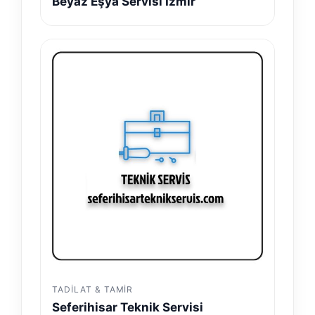
Beyaz Eşya Servisi İzmir
TADILAT & TAMIR
Seferihisar Teknik Servisi