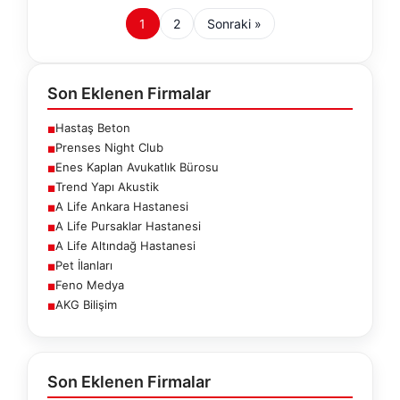
1
2
Sonraki »
Son Eklenen Firmalar
Hastaş Beton
■
Prenses Night Club
■
Enes Kaplan Avukatlık Bürosu
■
Trend Yapı Akustik
■
A Life Ankara Hastanesi
■
A Life Pursaklar Hastanesi
■
A Life Altındağ Hastanesi
■
Pet İlanları
■
Feno Medya
■
AKG Bilişim
■
Son Eklenen Firmalar