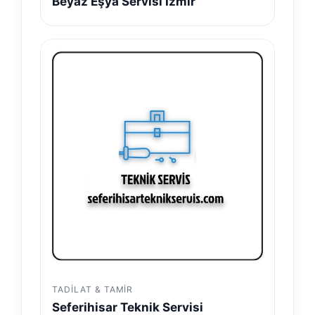
Beyaz Eşya Servisi İzmir
TADILAT & TAMIR
Seferihisar Teknik Servisi