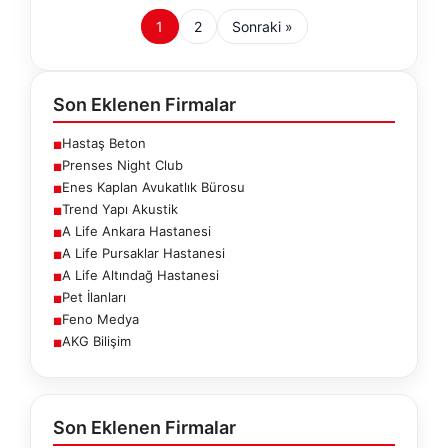
1
2
Sonraki »
Son Eklenen Firmalar
Hastaş Beton
■
Prenses Night Club
■
Enes Kaplan Avukatlık Bürosu
■
Trend Yapı Akustik
■
A Life Ankara Hastanesi
■
A Life Pursaklar Hastanesi
■
A Life Altındağ Hastanesi
■
Pet İlanları
■
Feno Medya
■
AKG Bilişim
■
Son Eklenen Firmalar