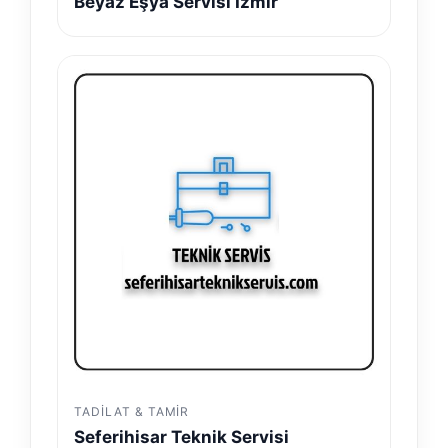
Beyaz Eşya Servisi İzmir
TADILAT & TAMIR
Seferihisar Teknik Servisi