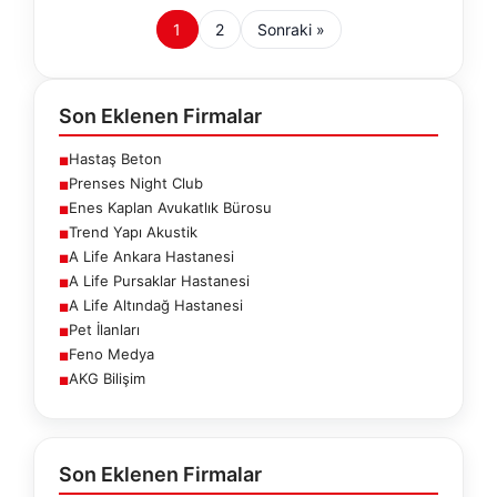
1
2
Sonraki »
Son Eklenen Firmalar
Hastaş Beton
■
Prenses Night Club
■
Enes Kaplan Avukatlık Bürosu
■
Trend Yapı Akustik
■
A Life Ankara Hastanesi
■
A Life Pursaklar Hastanesi
■
A Life Altındağ Hastanesi
■
Pet İlanları
■
Feno Medya
■
AKG Bilişim
■
Son Eklenen Firmalar