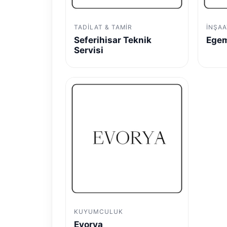
TADILAT & TAMIR
İNŞAA
Seferihisar Teknik
Egem
Servisi
KUYUMCULUK
Evorya