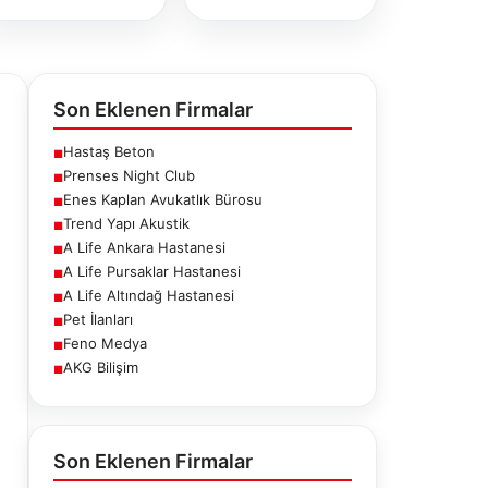
Son Eklenen Firmalar
Hastaş Beton
■
Prenses Night Club
■
Enes Kaplan Avukatlık Bürosu
■
Trend Yapı Akustik
■
A Life Ankara Hastanesi
■
A Life Pursaklar Hastanesi
■
A Life Altındağ Hastanesi
■
Pet İlanları
■
Feno Medya
■
AKG Bilişim
■
fe Ankara
A Life Pursaklar
A Life Altındağ
stanesi
Hastanesi
Hastanesi
Son Eklenen Firmalar