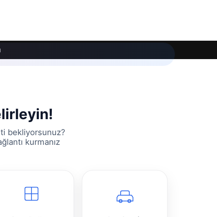
ı
irleyin!
ti bekliyorsunuz?
bağlantı kurmanız