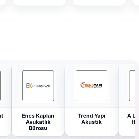
ht
Enes Kaplan
Trend Yapı
A Li
Avukatlık
Akustik
Ha
Bürosu