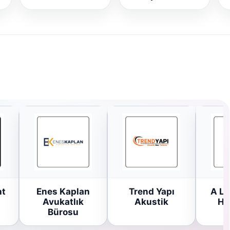
ht
Enes Kaplan
Trend Yapı
A Li
Avukatlık
Akustik
Ha
Bürosu