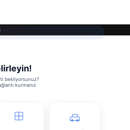
ı
irleyin!
ti bekliyorsunuz?
bağlantı kurmanız