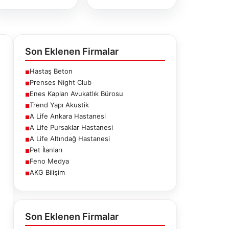
Son Eklenen Firmalar
Hastaş Beton
■
Prenses Night Club
■
Enes Kaplan Avukatlık Bürosu
■
Trend Yapı Akustik
■
A Life Ankara Hastanesi
■
A Life Pursaklar Hastanesi
■
A Life Altındağ Hastanesi
■
Pet İlanları
■
Feno Medya
■
AKG Bilişim
■
fe Ankara
A Life Pursaklar
A Life Altındağ
stanesi
Hastanesi
Hastanesi
Son Eklenen Firmalar